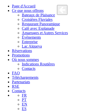
Page d'Accueil
Ce que nous offrons
Bateaux de Plaisance
Croisières Fluviales
Restaurant Panoramique
Café avec Esplanade
Amarrages et Autres Services
Évènements
Entreprise
Lac Alqueva
Réservations
Promotions
Où nous sommes
Indications Routières
Contacts
FAQ
Téléchargements
Partenariats
RSE
Contacts
FR
PT
EN
ES