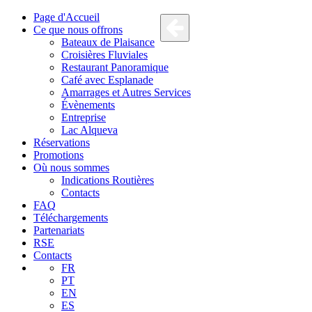
Page d'Accueil
Ce que nous offrons
Bateaux de Plaisance
Croisières Fluviales
Restaurant Panoramique
Café avec Esplanade
Amarrages et Autres Services
Évènements
Entreprise
Lac Alqueva
Réservations
Promotions
Où nous sommes
Indications Routières
Contacts
FAQ
Téléchargements
Partenariats
RSE
Contacts
FR
PT
EN
ES