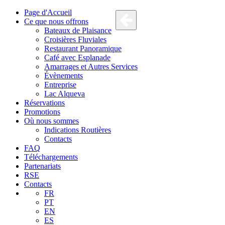
Page d'Accueil
Ce que nous offrons
Bateaux de Plaisance
Croisières Fluviales
Restaurant Panoramique
Café avec Esplanade
Amarrages et Autres Services
Évènements
Entreprise
Lac Alqueva
Réservations
Promotions
Où nous sommes
Indications Routières
Contacts
FAQ
Téléchargements
Partenariats
RSE
Contacts
FR
PT
EN
ES