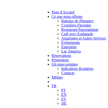
Page d'Accueil
Ce que nous offrons
Bateaux de Plaisance
Croisières Fluviales
Restaurant Panoramique
Café avec Esplanade
Amarrages et Autres Services
Évènements
Entreprise
Lac Alqueva
Réservations
Promotions
Où nous sommes
Indications Routières
Contacts
Médias
FR
PT
EN
ES
DE