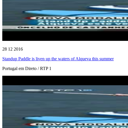
28 12 2016
Standup Paddle is liven up the waters of Alqueva this summer
Portugal em Direto / RTP 1