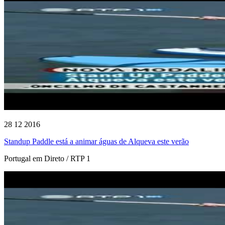
28 12 2016
Standup Paddle está a animar águas de Alqueva este verão
Portugal em Direto / RTP 1