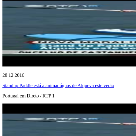
28 12 2016
Standup Paddle está a animar águas de Alqueva este verão
Portugal em Direto / RTP 1