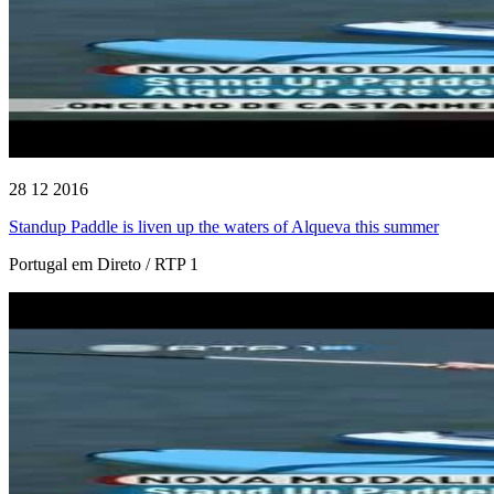
28 12 2016
Standup Paddle is liven up the waters of Alqueva this summer
Portugal em Direto / RTP 1