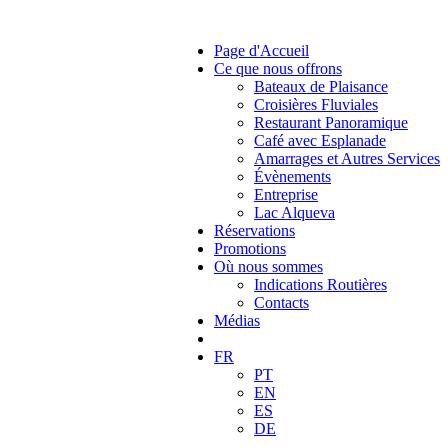
Page d'Accueil
Ce que nous offrons
Bateaux de Plaisance
Croisières Fluviales
Restaurant Panoramique
Café avec Esplanade
Amarrages et Autres Services
Évènements
Entreprise
Lac Alqueva
Réservations
Promotions
Où nous sommes
Indications Routières
Contacts
Médias
FR
PT
EN
ES
DE