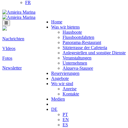
FR
Home
Was wir bietens
Hausboote
Flussbootsfahrten
Nachrichten
Panorama-Restaurant
Sitzterrasse der Cafeteria
VIdeos
Anlegestellen und sonstige Dienste
Veranstaltungen
Fotos
Unternehmen
Newsletter
Alqueva-Stausee
Reservierungen
Angebote
Wo wir sind
Anreise
Kontakte
Medien
DE
PT
EN
ES