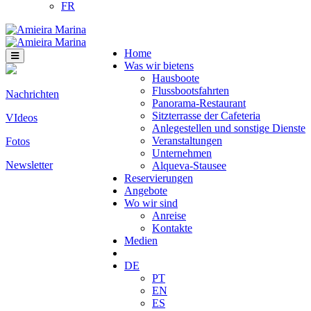
FR
Home
Was wir bietens
Hausboote
Flussbootsfahrten
Nachrichten
Panorama-Restaurant
Sitzterrasse der Cafeteria
VIdeos
Anlegestellen und sonstige Dienste
Veranstaltungen
Fotos
Unternehmen
Newsletter
Alqueva-Stausee
Reservierungen
Angebote
Wo wir sind
Anreise
Kontakte
Medien
DE
PT
EN
ES