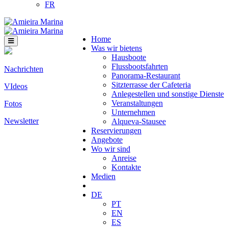
FR
Home
Was wir bietens
Hausboote
Flussbootsfahrten
Nachrichten
Panorama-Restaurant
Sitzterrasse der Cafeteria
VIdeos
Anlegestellen und sonstige Dienste
Veranstaltungen
Fotos
Unternehmen
Newsletter
Alqueva-Stausee
Reservierungen
Angebote
Wo wir sind
Anreise
Kontakte
Medien
DE
PT
EN
ES