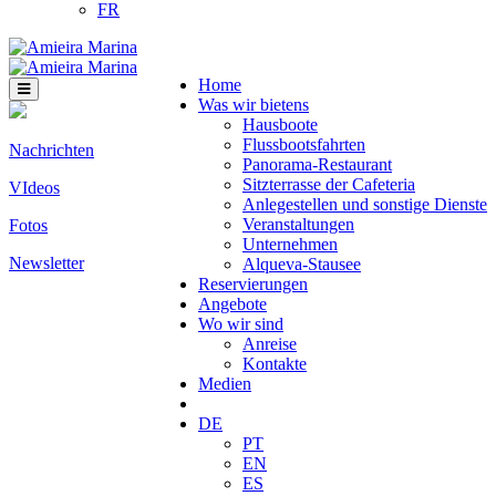
FR
Home
Was wir bietens
Hausboote
Flussbootsfahrten
Nachrichten
Panorama-Restaurant
Sitzterrasse der Cafeteria
VIdeos
Anlegestellen und sonstige Dienste
Veranstaltungen
Fotos
Unternehmen
Newsletter
Alqueva-Stausee
Reservierungen
Angebote
Wo wir sind
Anreise
Kontakte
Medien
DE
PT
EN
ES