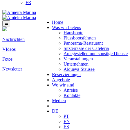
FR
Home
Was wir bietens
Hausboote
Flussbootsfahrten
Nachrichten
Panorama-Restaurant
Sitzterrasse der Cafeteria
VIdeos
Anlegestellen und sonstige Dienste
Veranstaltungen
Fotos
Unternehmen
Newsletter
Alqueva-Stausee
Reservierungen
Angebote
Wo wir sind
Anreise
Kontakte
Medien
DE
PT
EN
ES