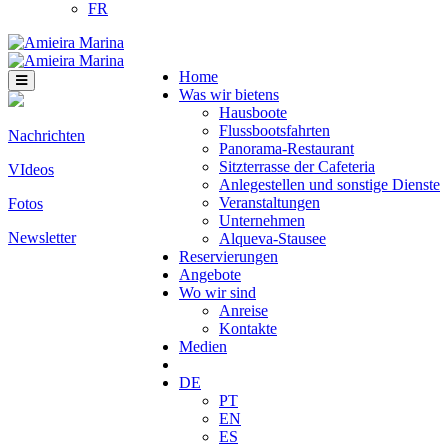
FR
Home
Was wir bietens
Hausboote
Flussbootsfahrten
Nachrichten
Panorama-Restaurant
Sitzterrasse der Cafeteria
VIdeos
Anlegestellen und sonstige Dienste
Veranstaltungen
Fotos
Unternehmen
Newsletter
Alqueva-Stausee
Reservierungen
Angebote
Wo wir sind
Anreise
Kontakte
Medien
DE
PT
EN
ES