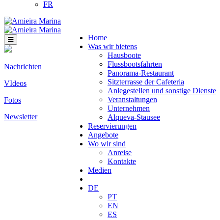
FR
Home
Was wir bietens
Hausboote
Flussbootsfahrten
Nachrichten
Panorama-Restaurant
Sitzterrasse der Cafeteria
VIdeos
Anlegestellen und sonstige Dienste
Veranstaltungen
Fotos
Unternehmen
Newsletter
Alqueva-Stausee
Reservierungen
Angebote
Wo wir sind
Anreise
Kontakte
Medien
DE
PT
EN
ES