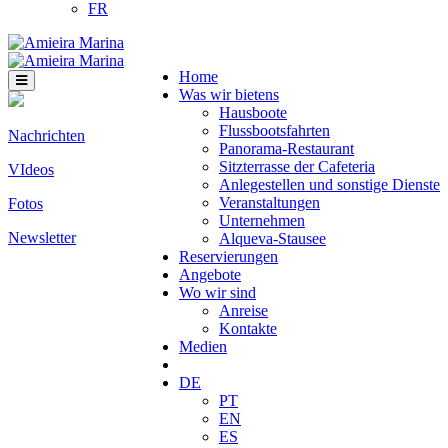
FR
Home
Was wir bietens
Hausboote
Flussbootsfahrten
Nachrichten
Panorama-Restaurant
Sitzterrasse der Cafeteria
VIdeos
Anlegestellen und sonstige Dienste
Veranstaltungen
Fotos
Unternehmen
Newsletter
Alqueva-Stausee
Reservierungen
Angebote
Wo wir sind
Anreise
Kontakte
Medien
DE
PT
EN
ES