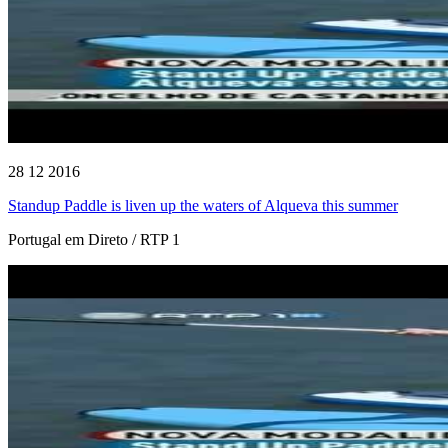
28 12 2016
Standup Paddle is liven up the waters of Alqueva this summer
Portugal em Direto / RTP 1