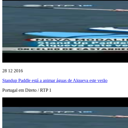
28 12 2016
Standup Paddle está a animar águas de Alqueva este verão
Portugal em Direto / RTP 1