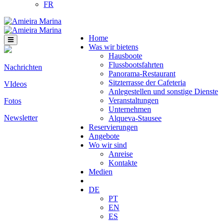
FR
Home
Was wir bietens
Hausboote
Flussbootsfahrten
Nachrichten
Panorama-Restaurant
Sitzterrasse der Cafeteria
VIdeos
Anlegestellen und sonstige Dienste
Veranstaltungen
Fotos
Unternehmen
Newsletter
Alqueva-Stausee
Reservierungen
Angebote
Wo wir sind
Anreise
Kontakte
Medien
DE
PT
EN
ES