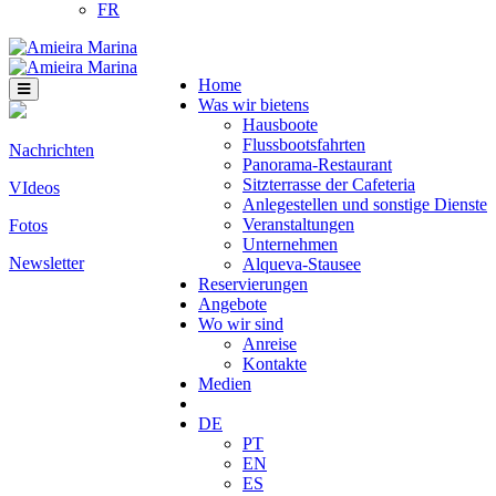
FR
Home
Was wir bietens
Hausboote
Flussbootsfahrten
Nachrichten
Panorama-Restaurant
Sitzterrasse der Cafeteria
VIdeos
Anlegestellen und sonstige Dienste
Veranstaltungen
Fotos
Unternehmen
Newsletter
Alqueva-Stausee
Reservierungen
Angebote
Wo wir sind
Anreise
Kontakte
Medien
DE
PT
EN
ES