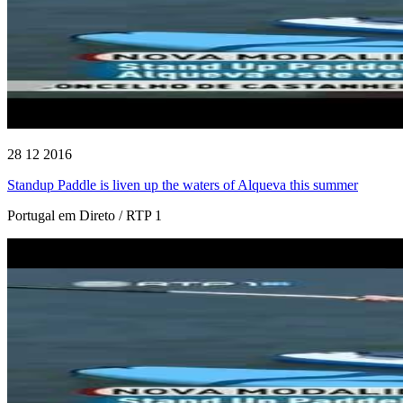
28 12 2016
Standup Paddle is liven up the waters of Alqueva this summer
Portugal em Direto / RTP 1