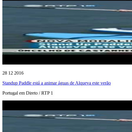
28 12 2016
Standup Paddle está a animar águas de Alqueva este verão
Portugal em Direto / RTP 1