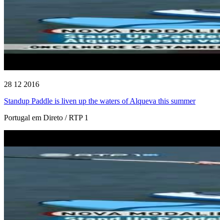
28 12 2016
Standup Paddle is liven up the waters of Alqueva this summer
Portugal em Direto / RTP 1