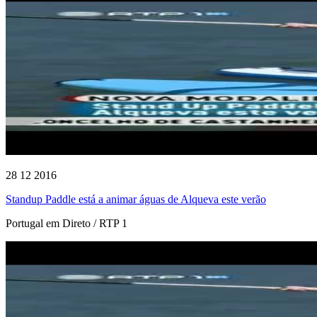
28 12 2016
Standup Paddle está a animar águas de Alqueva este verão
Portugal em Direto / RTP 1