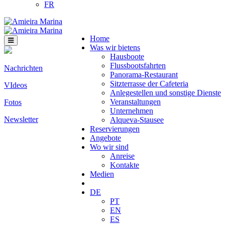
FR
Home
Was wir bietens
Hausboote
Flussbootsfahrten
Nachrichten
Panorama-Restaurant
Sitzterrasse der Cafeteria
VIdeos
Anlegestellen und sonstige Dienste
Veranstaltungen
Fotos
Unternehmen
Newsletter
Alqueva-Stausee
Reservierungen
Angebote
Wo wir sind
Anreise
Kontakte
Medien
DE
PT
EN
ES