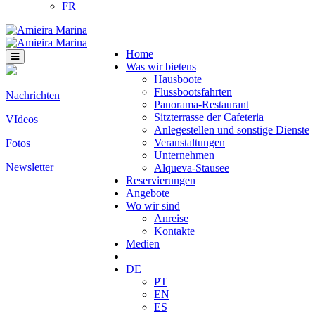
FR
Home
Was wir bietens
Hausboote
Flussbootsfahrten
Nachrichten
Panorama-Restaurant
Sitzterrasse der Cafeteria
VIdeos
Anlegestellen und sonstige Dienste
Veranstaltungen
Fotos
Unternehmen
Newsletter
Alqueva-Stausee
Reservierungen
Angebote
Wo wir sind
Anreise
Kontakte
Medien
DE
PT
EN
ES