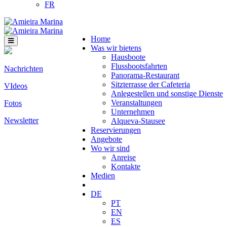
FR
Home
Was wir bietens
Hausboote
Flussbootsfahrten
Nachrichten
Panorama-Restaurant
Sitzterrasse der Cafeteria
VIdeos
Anlegestellen und sonstige Dienste
Veranstaltungen
Fotos
Unternehmen
Newsletter
Alqueva-Stausee
Reservierungen
Angebote
Wo wir sind
Anreise
Kontakte
Medien
DE
PT
EN
ES