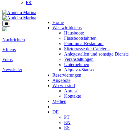
FR
Home
Was wir bietens
Hausboote
Flussbootsfahrten
Nachrichten
Panorama-Restaurant
Sitzterrasse der Cafeteria
VIdeos
Anlegestellen und sonstige Dienste
Veranstaltungen
Fotos
Unternehmen
Newsletter
Alqueva-Stausee
Reservierungen
Angebote
Wo wir sind
Anreise
Kontakte
Medien
DE
PT
EN
ES