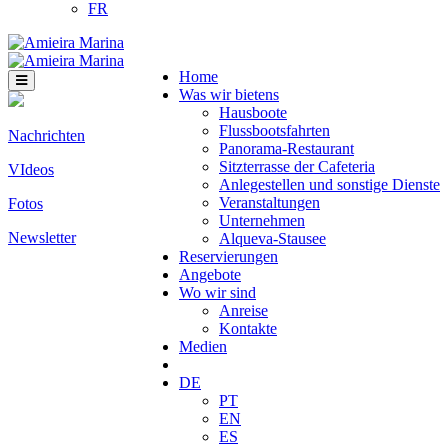
FR
Home
Was wir bietens
Hausboote
Flussbootsfahrten
Nachrichten
Panorama-Restaurant
Sitzterrasse der Cafeteria
VIdeos
Anlegestellen und sonstige Dienste
Veranstaltungen
Fotos
Unternehmen
Newsletter
Alqueva-Stausee
Reservierungen
Angebote
Wo wir sind
Anreise
Kontakte
Medien
DE
PT
EN
ES