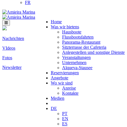
FR
Home
Was wir bietens
Hausboote
Flussbootsfahrten
Nachrichten
Panorama-Restaurant
Sitzterrasse der Cafeteria
VIdeos
Anlegestellen und sonstige Dienste
Veranstaltungen
Fotos
Unternehmen
Newsletter
Alqueva-Stausee
Reservierungen
Angebote
Wo wir sind
Anreise
Kontakte
Medien
DE
PT
EN
ES